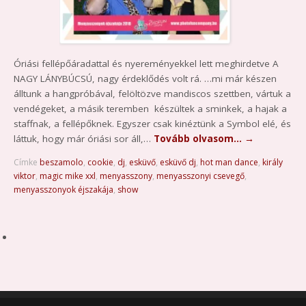
Óriási fellépőáradattal és nyereményekkel lett meghirdetve A
NAGY LÁNYBÚCSÚ, nagy érdeklődés volt rá. …mi már készen
álltunk a hangpróbával, felöltözve mandiscos szettben, vártuk a
vendégeket, a másik teremben készültek a sminkek, a hajak a
staffnak, a fellépőknek. Egyszer csak kinéztünk a Symbol elé, és
láttuk, hogy már óriási sor áll,…
Tovább olvasom…
→
Címke
beszamolo
,
cookie
,
dj
,
esküvő
,
esküvő dj
,
hot man dance
,
király
viktor
,
magic mike xxl
,
menyasszony
,
menyasszonyi csevegő
,
menyasszonyok éjszakája
,
show