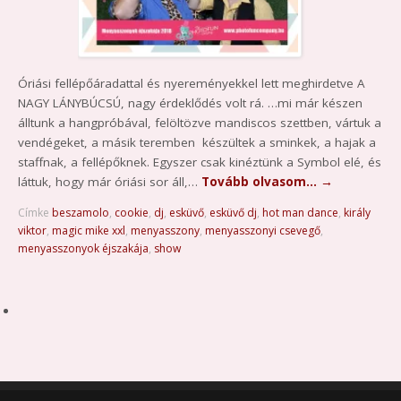
Óriási fellépőáradattal és nyereményekkel lett meghirdetve A
NAGY LÁNYBÚCSÚ, nagy érdeklődés volt rá. …mi már készen
álltunk a hangpróbával, felöltözve mandiscos szettben, vártuk a
vendégeket, a másik teremben készültek a sminkek, a hajak a
staffnak, a fellépőknek. Egyszer csak kinéztünk a Symbol elé, és
láttuk, hogy már óriási sor áll,…
Tovább olvasom…
→
Címke
beszamolo
,
cookie
,
dj
,
esküvő
,
esküvő dj
,
hot man dance
,
király
viktor
,
magic mike xxl
,
menyasszony
,
menyasszonyi csevegő
,
menyasszonyok éjszakája
,
show