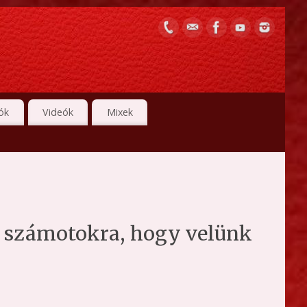
ók
Videók
Mixek
nt számotokra, hogy velünk