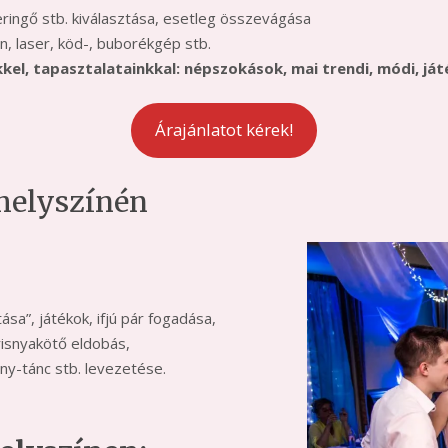
eringő stb. kiválasztása, esetleg összevágása
n, laser, köd-, buborékgép stb.
el, tapasztalatainkkal: népszokások, mai trendi, módi, ját
Árajánlatot kérek!
 helyszínén
sa”, játékok, ifjú pár fogadása,
risnyakötő eldobás,
y-tánc stb. levezetése.