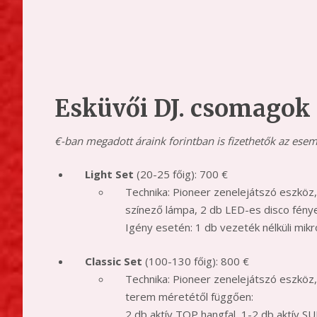
Esküvői DJ. csomagok
€-ban megadott áraink forintban is fizethetők az ese
Light Set
(20-25 főig): 700 €
Technika: Pioneer zenelejátszó eszköz,
színező lámpa, 2 db LED-es disco fénye
Igény esetén: 1 db vezeték nélküli mik
Classic Set
(100-130 főig): 800 €
Technika: Pioneer zenelejátszó eszköz
terem méretétől függően:
2 db aktív TOP hangfal, 1-2 db aktív SU