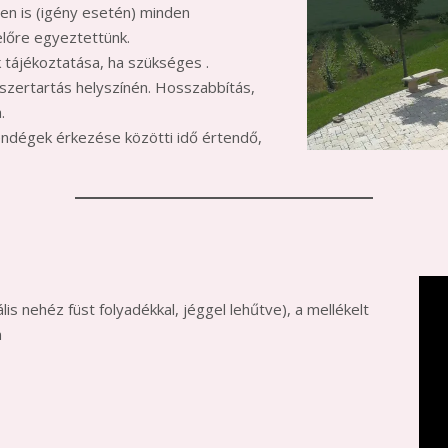
en is (igény esetén) minden
lőre egyeztettünk.
tájékoztatása, ha szükséges .
zertartás helyszínén. Hosszabbítás,
.
vendégek érkezése közötti idő értendő,
is nehéz füst folyadékkal, jéggel lehűtve), a mellékelt
n