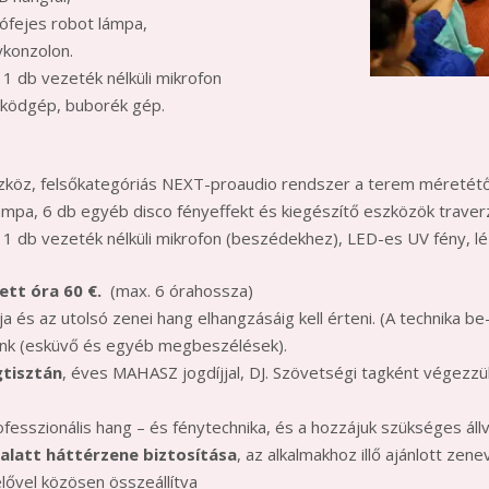
ófejes robot lámpa,
ykonzolon.
 1 db vezeték nélküli mikrofon
 ködgép, buborék gép.
zköz, felsőkategóriás NEXT-proaudio rendszer a terem méretétő
ámpa, 6 db egyéb disco fényeffekt és kiegészítő eszközök traver
 1 db vezeték nélküli mikrofon (beszédekhez), LED-es UV fény, 
tt óra 60 €.
(max. 6 órahossza)
és az utolsó zenei hang elhangzásáig kell érteni. (A technika be-
k (esküvő és egyéb megbeszélések).
gtisztán
, éves MAHASZ jogdíjjal, DJ. Szövetségi tagként végezz
ofesszionális hang – és fénytechnika, és a hozzájuk szükséges ál
alatt háttérzene biztosítása
, az alkalmakhoz illő ajánlott zen
delővel közösen összeállítva