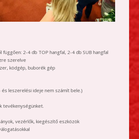
l függően: 2-4 db TOP hangfal, 2-4 db SUB hangfal
zre szerelve
lézer, ködgép, buborék gép
 és leszerelési ideje nem számít bele.)
ük tevékenységünket.
lványok, vezérlők, kiegészítő eszközök
eválogatásokkal