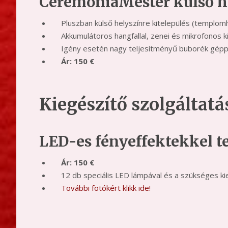
CeremóniaMester külső h
Pluszban külső helyszínre kitelepülés (templo
Akkumulátoros hangfallal, zenei és mikrofonos 
Igény esetén nagy teljesítményű buborék gépp
Ár: 150 €
Kiegészítő szolgáltatá
LED-es fényeffektekkel t
Ár: 150 €
12 db speciális LED lámpával és a szükséges k
További fotókért klikk ide!