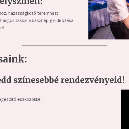
elyszínen:
mhoz, házasságkötő teremhez)
kihangosítással a násznép gardírozása
el
saink:
edd színesebbé rendezvényeid!
iegészítő eszközökkel