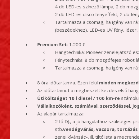
4 db LED-es színező lámpa, 2 db mozg
2 db LED-es disco fényeffekt, 2 db fén
Tartalmazza a csomag, ha igény van rá:
(beszédekhez), LED-es UV fény, lézer,
Premium Set
: 1.200 €
Hangtechnika: Pioneer zenelejátszó es
Fénytechnika: 8 db mozgófejes robot l
Tartalmazza a csomag, ha igény van rá:
8 óra időtartamra. Ezen felül
minden megkezde
Az időtartamot a megbeszélt kezdés első hangja 
Útiköltséget 10 l diesel / 100 km-re
számolun
Vállalkozóként, számlával, szerződéssel, jo
Az alapár tartalmazza:
2 fő DJ., a jó hangulathoz szükséges pr
stb.
vendégvárás, vacsora, tortázás 
zenei kívánság-, ill. tiltólista a megren