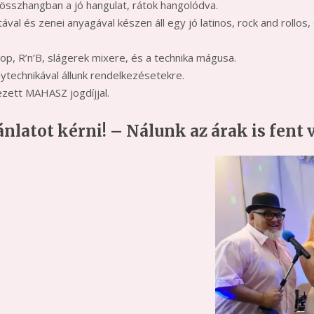
sszhangban a jó hangulat, rátok hangolódva.
ával és zenei anyagával készen áll egy jó latinos, rock and rollos,
 pop, R’n’B, slágerek mixere, és a technika mágusa.
ytechnikával állunk rendelkezésetekre.
ezett MAHASZ jogdíjjal.
ánlatot kérni! – Nálunk az árak is fen