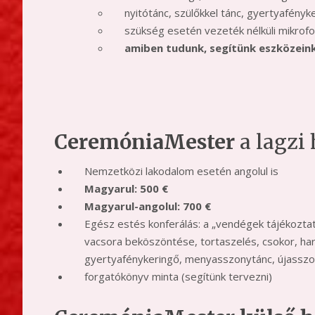
nyitótánc, szülőkkel tánc, gyertyafényk
szükség esetén vezeték nélküli mikrofo
amiben tudunk, segítünk eszközeinkk
CeremóniaMester
a lagzi
Nemzetközi lakodalom esetén angolul is
Magyarul: 500 €
Magyarul-angolul: 700 €
Egész estés konferálás: a „vendégek tájékoztatá
vacsora beköszöntése, tortaszelés, csokor, ha
gyertyafénykeringő, menyasszonytánc, újasszon
forgatókönyv minta (segítünk tervezni)