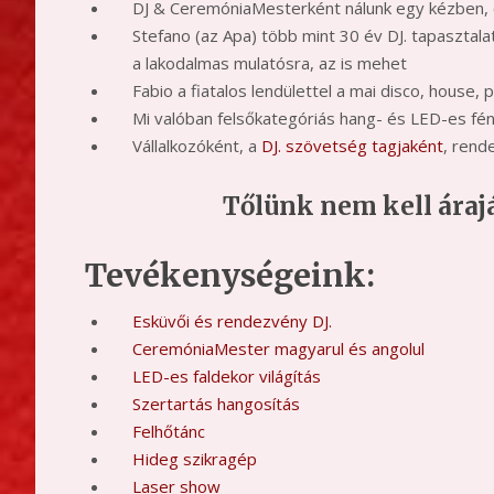
DJ & CeremóniaMesterként nálunk egy kézben, ö
Stefano (az Apa) több mint 30 év DJ. tapasztalat
a lakodalmas mulatósra, az is mehet
Fabio a fiatalos lendülettel a mai disco, house,
Mi valóban felsőkategóriás hang- és LED-es fén
Vállalkozóként, a
DJ. szövetség tagjaként
, rend
Tőlünk nem kell áraj
Tevékenységeink:
Esküvői és rendezvény DJ.
CeremóniaMester magyarul és angolul
LED-es faldekor világítás
Szertartás hangosítás
Felhőtánc
Hideg szikragép
Laser show