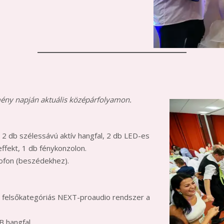
mény napján aktuális középárfolyamon.
 2 db szélessávú aktív hangfal, 2 db LED-es
ffekt, 1 db fénykonzolon.
rofon (beszédekhez).
, felsőkategóriás NEXT-proaudio rendszer a
B hangfal,