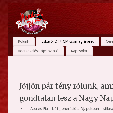
Rólunk
Esküvői DJ + CM csomag áraink
Cer
Adatkezelési tájékoztató
Kapcsolat
Jöjjön pár tény rólunk, a
gondtalan lesz a Nagy Na
Apa és Fia – Két generáció a DJ. pultban – stílu