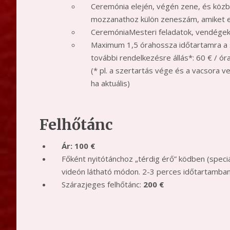
Ceremónia elején, végén zene, és közb
mozzanathoz külön zeneszám, amiket e
CeremóniaMesteri feladatok, vendégek 
Maximum 1,5 órahossza időtartamra a s
további rendelkezésre állás*: 60 € / óra
(* pl. a szertartás vége és a vacsora 
ha aktuális)
Felhőtánc
Ár: 100
€
Főként nyitótánchoz „térdig érő” ködben (speciál
videón látható módon. 2-3 perces időtartamba
Szárazjeges felhőtánc:
200
€