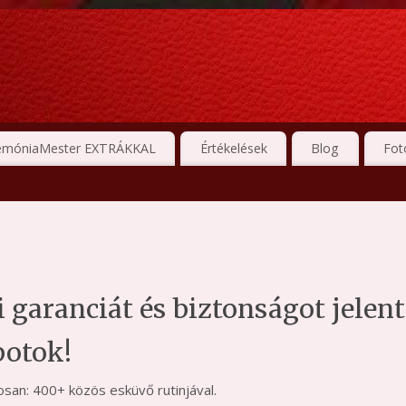
emóniaMester EXTRÁKKAL
Értékelések
Blog
Fot
mi garanciát és biztonságot jele
potok!
sosan: 400+ közös esküvő rutinjával.