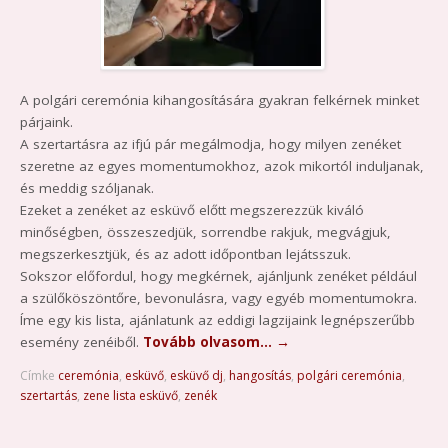
A polgári ceremónia kihangosítására gyakran felkérnek minket
párjaink.
A szertartásra az ifjú pár megálmodja, hogy milyen zenéket
szeretne az egyes momentumokhoz, azok mikortól induljanak,
és meddig szóljanak.
Ezeket a zenéket az esküvő előtt megszerezzük kiváló
minőségben, összeszedjük, sorrendbe rakjuk, megvágjuk,
megszerkesztjük, és az adott időpontban lejátsszuk.
Sokszor előfordul, hogy megkérnek, ajánljunk zenéket például
a szülőköszöntőre, bevonulásra, vagy egyéb momentumokra.
Íme egy kis lista, ajánlatunk az eddigi lagzijaink legnépszerűbb
esemény zenéiből.
Tovább olvasom…
→
Címke
ceremónia
,
esküvő
,
esküvő dj
,
hangosítás
,
polgári ceremónia
,
szertartás
,
zene lista esküvő
,
zenék