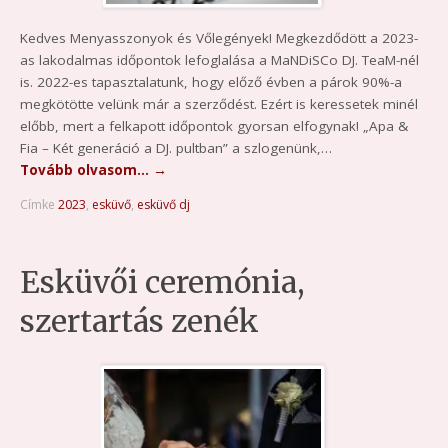
Kedves Menyasszonyok és Vőlegények! Megkezdődött a 2023-
as lakodalmas időpontok lefoglalása a MaNDiSCo DJ. TeaM-nél
is. 2022-es tapasztalatunk, hogy előző évben a párok 90%-a
megkötötte velünk már a szerződést. Ezért is keressetek minél
előbb, mert a felkapott időpontok gyorsan elfogynak! „Apa &
Fia – Két generáció a DJ. pultban” a szlogenünk,…
Tovább olvasom…
→
Címke
2023
,
esküvő
,
esküvő dj
Esküvői ceremónia,
szertartás zenék